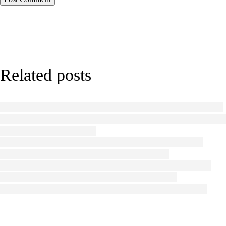
Related posts
1xbey : guide des méthodes de paiement et retraits rapides
Pinco Online Kazino 2026 – Pulsuz Dövriyyələr və Prom
Mostbet portal da queixa
Обзор казино Vavada игры и бонусы для игроков
Nowości Vavada w 2026 co warto wiedzieć
Казино Х преимущества особенности игры отзывы
Jak wybrać najlepsze legalne kasyna w Polsce
Vavada Casino Athens Verification Process Explained