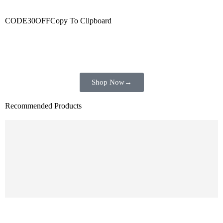
Get 30% off for your first order
CODE30OFF
Copy To Clipboard
Use above code to get 30% off for your first order when checkout
Shop Now
→
Recommended Products
AC Servo Drive ,MODEL: ESB580T100-R1-Y INPUT: 3PH AC 3
Ac Servo drive , MODEL: ESB580T035-R1-Y INPUT: 3PH AC
AC Servo Drive MODEL: ESB580T040-R1-Y /IS580T040-R1,2