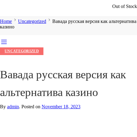
Out of Stock Produ
Home
Uncategorized
Вавада русская версия как альтернатива
казино
UNCATEGORIZED
Вавада русская версия как
альтернатива казино
By
admin
.
Posted on
November 18, 2023