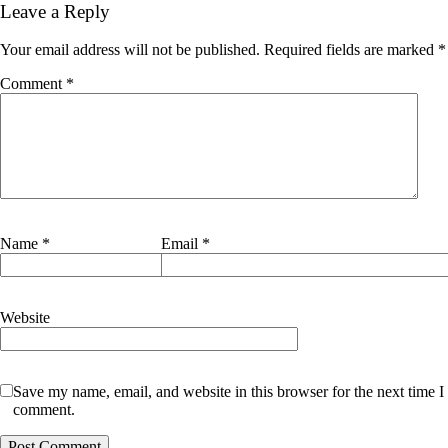
Leave a Reply
Your email address will not be published.
Required fields are marked
*
Comment
*
Name
*
Email
*
Website
Save my name, email, and website in this browser for the next time I
comment.