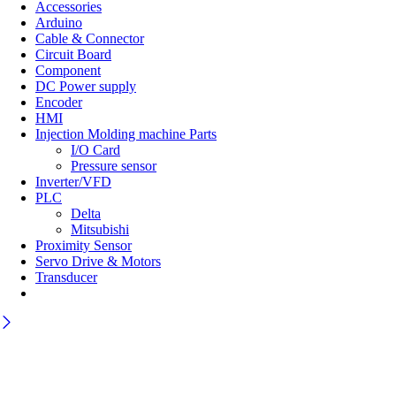
Accessories
Arduino
Cable & Connector
Circuit Board
Component
DC Power supply
Encoder
HMI
Injection Molding machine Parts
I/O Card
Pressure sensor
Inverter/VFD
PLC
Delta
Mitsubishi
Proximity Sensor
Servo Drive & Motors
Transducer
Wait! before you leave…